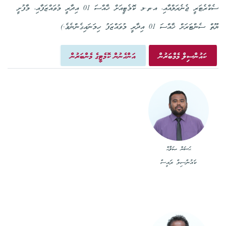
ސެކްރެޓަރީ ޖެނެރަލްއާއި، އ.ތ.މ ކޮމެޓީއަށް ޚާއްސަ 01 އިދާރީ މުވައްޒަފާއި، މާފުށީ
ޔޫތް ސެންޓަރަށް ޚާއްސަ 01 އިދާރީ މުވައްޒަފު ހިމަނައިގެންނެވެ.)
ކައުންސިލް މެމްބަރުން
އަންހެނުން ކޮމެޓީގެ މެންބަރުން
ޙަސަން ޞަލާޙް
ކައުންސިލް ރައީސް