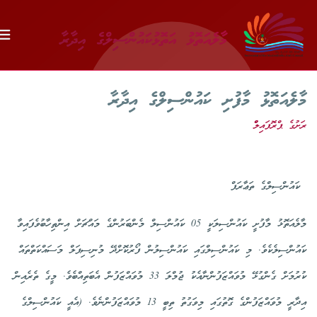
މާލެއަތޮޅު އަތޮޅުކައުންސިލްގެ އިދާރާ
މާލެއަތޮޅު މާފުށި ކައުންސިލްގެ އިދާރާ
ރަށުގެ ޕްރޮފައިލްް
ކައުންސިލްގެ ތަޢާރަފް
މާލެއަތޮޅު މާފުށީ ކައުންސިލަކީ 05 ކައުންސިލް މެންބަރުންގެ މައްޗަށް އިންތިހާބުވެފައިވާ
ކައުންސިލެކެވެ. މި ކައުންސިލްގައި ކައުންސިލުން ފޯރުކޮށްދޭ މުނިސިޕަލް މަސައްކަތްތައް
ކުރުމަށް ގެންގުޅޭ މުވައްޒަފުންނާއެކު ޖުމްލަ 33 މުވައްޒަފުން އެބަތިއްބެވެ. މީގެ ތެރެއިން
އިދާރީ މުވައްޒަފުންގެ ގޮތުގައި މިވަގުތު ތިބީ 13 މުވައްޒަފުންނެވެ. (އެއީ ކައުންސިލްގެ