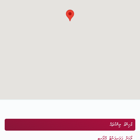
މުހިންމު ލިންކުތައް
ލޯކަލް ގަވަރމަންޓް އޮތޯރިޓީ