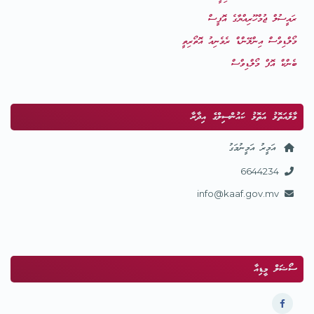
ރައީސުލް ޖުމްހޫރިއްޔާގެ އޮފީސް
މޯލްޑިވްސް އިންލޭންޑް ރެވެނިއު އޮތޯރިތީ
ބެންކް އޮފް މޯލްޑިވްސް
މާލެއަތޮޅު އަތޮޅު ކައުންސިލްގެ އިދާރާ
އަމީރު އަމީނުމަގު
6644234
info@kaaf.gov.mv
ސޯޝަލް މީޑިއާ