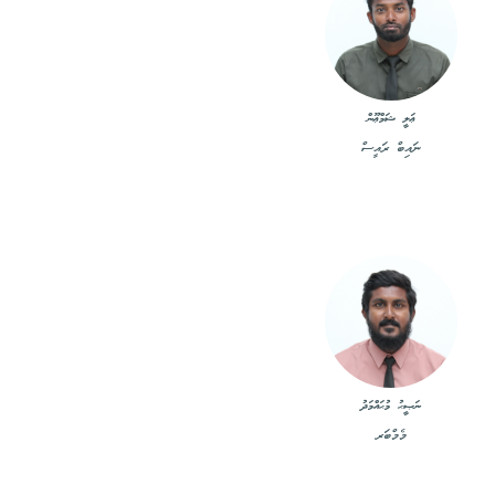
ޢަލީ ޝަމްޢޫން
ނައިބް ރައީސް
ނަޞީޙު މުޙައްމަދު
މެމްބަރ