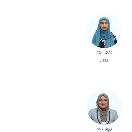
މަރްޔަމް ޝިފާނާ
މެމްބަރ
ފާޠިމަތު ނަޝާހާ