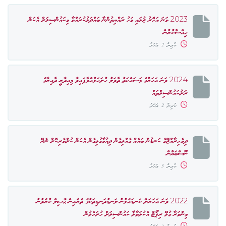
2023 ވަނަ އަހަެރު ޖުލައި މަހު ރައްޔިތުންނާ ބައްދަލުކުރައްވާ މިކައުންސިލަށް އެކަން
ހިިއްސާކުރުން
ކުރިން 2 އަހަރު
2024 ވަނަ އަހަރުގެ މަސައްކަތު ތާވަލު ހުށަހަޅުއްވާފައިވާ މިއިދާރީ ދާއިރާގެ
ރަށުކައުންސިލްތައް
ކުރިން 2 އަހަރު
ދިވެހިރާއްޖޭގެ ކަނޑުން ބައެއް ގެއްލިގެން ދިއުމާގުޅިގެން އެކަން ކުށްވެރިކޮށް ނެރޭ
ނޫސްބަޔާން
ކުރިން 3 އަހަރު
2022 ވަނަ އަހަރަށް ކަނޑައެޅުނު ލަނޑުދަނޑިތަކުގެ ތެރެއިން ޙާޞިލް ކުރެވުނު
މިންވަރާ ގުޅޭ ރިޕޯޓް އެކުލަވާލާ ކައުންސިލަށް ހުށަހެޅުން