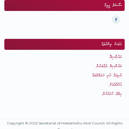
ސޯޝަލް މީޑިއާ
އަވަސް ލިންކުތައް
ކައުންސިލްް
ކައުންސިލް މެމްބަރުން
ކުރިއައް ހުރި ޚަރަކާތްތައް
ގުޅުއްވުމަށް
ހިޔާލު ހުށަހެޅުން
Copyright © 2022 Secretariat of Maleatholhu Atoll Council. All Rights