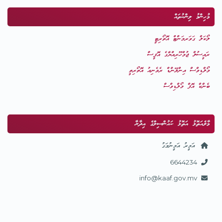
މުހިންމު ލިންކުތައް
ލޯކަލް ގަވަރމަންޓް އޮތޯރިޓީ
ރައީސުލް ޖުމްހޫރިއްޔާގެ އޮފީސް
މޯލްޑިވްސް އިންލޭންޑް ރެވެނިއު އޮތޯރިތީ
ބެންކް އޮފް މޯލްޑިވްސް
މާލެއަތޮޅު އަތޮޅު ކައުންސިލްގެ އިދާރާ
އަމީރު އަމީނުމަގު
6644234
info@kaaf.gov.mv