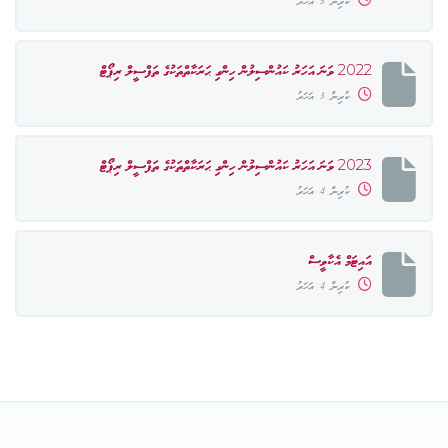
ކުރިން 3 އަހަރު
2022 ވަނަ އަހަރު ކައުންސިލުން ހިންގި ޙަރަކާތްތަކުގެ ތަފްސީލް ރިޕޯޓް
ކުރިން 3 އަހަރު
2023 ވަނަ އަހަރު ކައުންސިލުން ހިންގި ޙަރަކާތްތަކުގެ ތަފްސީލް ރިޕޯޓް
ކުރިން 4 އަހަރު
އައިޓަމް އެކާވީސް
ކުރިން 4 އަހަރު