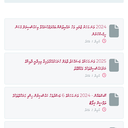
2024 ވަނަ އަހަރު ޖުލައި މަހު ރައްޔިތުންނާ ބައްދަލުކުރައްވާ މިކައުންސިލަށް އެކަން
ހިިއްސާކުރުން
ކުރިން 1 އަހަރު
2025 ވަނަ އަހަރުގެ މަސައްކަތު ތާވަލް ހުށަހަޅުއްވާފައިވާ މިއިދާރީ ދާއިރާގެ
ރަށުކައުންސިލްތަކުގެ މަޢުލޫމާތު
ކުރިން 1 އަހަރު
ނޫސްބަޔާން - 2024 ވަނަ އަހަރުގެ 6 މަސްދުވަހު ކައުންސިލުން ހިންގި ޙަރަކާތްތަކުގެ
ތަފްސީލް ރިޕޯޓް
ކުރިން 2 އަހަރު