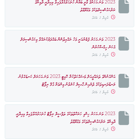
2023 ވަނަ އަހަރުގެ މާލީ ބަޔާން ހުށަހަޅުއްވާފައިވާ މިއިދާރީ ދާއިރާގެ
ރަށުކައުންސިލްތަކުގެ މަޢުލޫމާތު
ކުރިން 2 އަހަރު
2023 ވަނަ އަހަރު ފެބްރުއަރީ މަހު ރައްޔިތުންނާ ބައްދަލުކުރައްވާ މިކައުންސިލަށް
އެކަން ހިިއްސާކުރުން
ކުރިން 2 އަހަރު
އަންހެނުންގެ ތަރައްޤީއަށް މަސައްކަތްކުރާ ކޮމިޓީ 2023 ވަނަ އަހަރަށް ކަނޑައެޅުނު
ލަނޑުދަނޑިތަކުގެ ތެރެއިން ޙާޞިލް ކުރެވުނު މިންވަރާ ގުޅޭ ރިޕޯޓް
ކުރިން 2 އަހަރު
2023 ވަނަ އަހަރު ހިންގި ހަރަކާތްތަކުގެ ތަފްސީލް ރިޕޯޓް ހުށަހަޅުއްވާފައިވާ މިއިދާރީ
ދާއިރާގެ ރަށުކައުންސިލްތަކުގެ މަޢުލޫމާތު
ކުރިން 2 އަހަރު