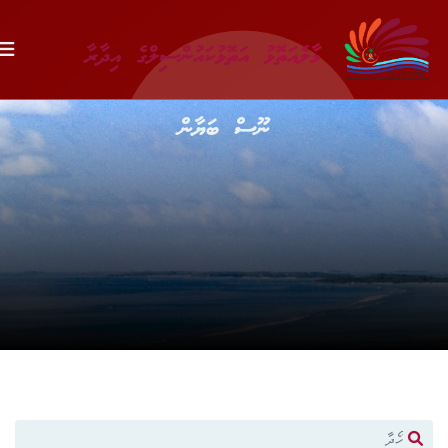
މާލެއަތޮޅު އަތޮޅުކައުންސިލްގެ އިދާރާ
ނޫސް ބަޔާން